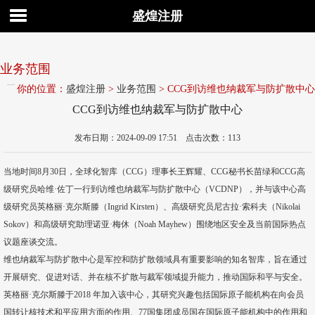
盛煌注册
业务范围
你的位置：
盛煌注册
>
业务范围
> CCG到访维也纳裁军与防扩散中心
CCG到访维也纳裁军与防扩散中心
发布日期：2024-09-09 17:51 点击次数：113
当地时间8月30日，全球化智库（CCG）理事长王辉耀、CCG秘书长苗绿和CCG高
级研究员哈维·佐丁一行到访维也纳裁军与防扩散中心（VCDNP），并与该中心高
级研究员英格丽·克尔斯滕（Ingrid Kirsten）、高级研究员尼古拉·索科夫（Nikolai
Sokov）和高级研究助理诺亚·梅休（Noah Mayhew）围绕地区安全及当前国际热点
议题座谈交流。
维也纳裁军与防扩散中心是军控和防扩散领域具有重要影响的知名智库，旨在通过
开展研究、促进对话、并在核不扩散与裁军领域提升能力，推动国际和平与安全。
英格丽·克尔斯滕于2018 年加入该中心，其研究兴趣包括国际原子能机构在向会员
国转让核技术和平应用方面的作用、77国集团成员国在国际原子能机构中的作用和