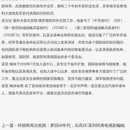
影响等。此前她曾担任南非外交官，拥有二十年的丰富职业生涯，具有南非驻奥地
利大使馆及常驻代表团的任职经历。
尼古拉·索科夫曾在苏联/俄罗斯联邦外交部工作，他参与了《中导条约》（INF）、
《第一阶段削减战略武器条约》（START I）、《第二阶段削减战略武器条约》
（START II）等军控谈判，以及众多峰会和部长级会议。他还出版了广泛的学术成
果，经常受邀在各种会议和公共活动上发表演讲，并曾为多个国际组织担任顾问，
包括国际原子能机构和全面禁止核试验条约组织筹备委员会，以及美国政府机构，
如国务院、国防部、能源部和美国国会的多个委员会。
诺亚·梅休于2018年7月加入该中心，其专注于核不扩散、国际核保障与核核查、核
军备控制以及美俄关系。自加入该中心以来，他在安全保障事务方面进行了广泛的
工作，重点涉及安全保障的国家层面概念、宣传与能力建设、海军核推进等问题。
诺亚·梅休哈维·佐丁苗绿南非维也纳发布于：北京市声明：该文观点仅代表作者本
人，搜狐号系信息发布平台，搜狐仅提供信息存储空间服务。
上一篇：
经销商再次抢跑：梦回60年代，乐高DC系列经典电视剧蝙蝠