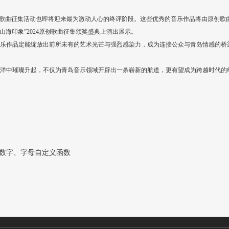
创歌曲征集活动也即将迎来最为激动人心的终评阶段。这些优秀的音乐作品将由原创歌
山海印象”2024原创歌曲征集颁奖盛典上演出展示。
乐作品定能绽放出前所未有的艺术光芒与强烈感染力，成为连接公众与青岛情感的桥
洋中璀璨升起，不仅为青岛音乐领域开辟出一条崭新的航道，更有望成为跨越时代的
字、数字、字母自定义函数