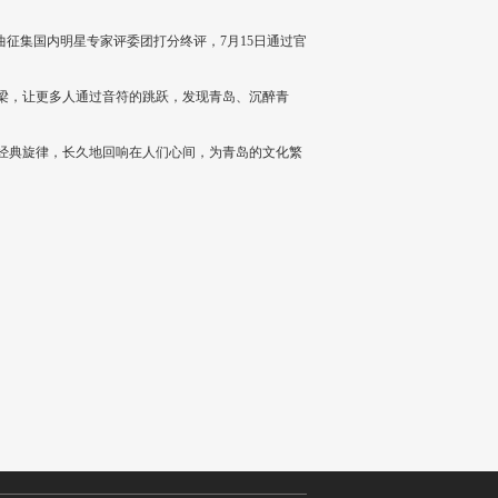
曲征集国内明星专家评委团打分终评，7月15日通过官
梁，让更多人通过音符的跳跃，发现青岛、沉醉青
经典旋律，长久地回响在人们心间，为青岛的文化繁