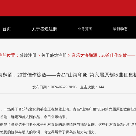
首页
关于盛煌注册
业务范围
最新动态
你的位置：
盛煌注册
>
关于盛煌注册
> 音乐之海翻涌，20首佳作绽放—
海翻涌，20首佳作绽放——青岛“山海印象”第六届原创歌曲征集
发布日期：2024-07-29 20:03 点击次数：144
一场关于音乐与文化的盛宴正在悄然上演。青岛“山海印象”2024第六届原创歌曲
初选，确定20首入围作品，今日公示结果。
彰显了参赛选手们专业水平和对青岛的深厚情感与独到见解。这些针对青岛精心打造
悠扬的旋律与动人的歌词，向世界展示了青岛的魅力与活力。