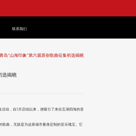
联系我们
—青岛“山海印象”第六届原创歌曲征集初选揭晓
初选揭晓
征集活动，自5月启动以来，便吸引了来自五湖四海的音
的歌曲，无疑是为这座城市量身定制的音乐瑰宝。它