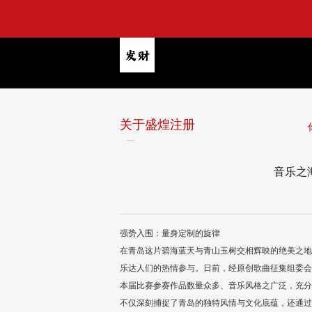
关于盛煌注册
音乐之
强势入围：量身定制的旋律
在青岛这片碧海蓝天与青山玉树交相辉映的绝美之地，
乐达人们的热情参与。日前，经原创歌曲征集组委会
本届比赛参赛作品数量众多、音乐风格之广泛，充分
不仅深刻捕捉了青岛的独特风情与文化底蕴，还通过