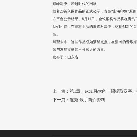
巅峰对决：跨越时代的回响
随着20首入围作品的正式公示，青岛“山海印象”原
方平台公示结果。8月11日，金银铜奖作品将在青岛“
我们相信，在即将上演的巅峰对决中，这批创新的音
岛。
展望未来，这些作品必如繁星点点，在浩瀚的音乐海
荣与发展贡献其不可磨灭的力量。
发布于：山东省
上一篇：
第1章、excel强大的一招提取汉
下一篇：
逾矩 歌手简介资料